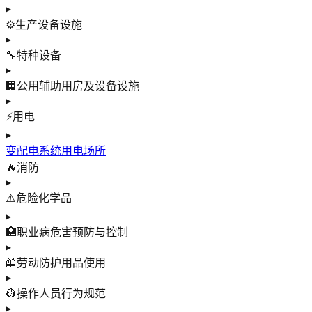
▸
⚙️
生产设备设施
▸
🔧
特种设备
▸
🏢
公用辅助用房及设备设施
▸
⚡
用电
▸
变配电系统
用电场所
🔥
消防
▸
⚠️
危险化学品
▸
🏥
职业病危害预防与控制
▸
🦺
劳动防护用品使用
▸
👷
操作人员行为规范
▸