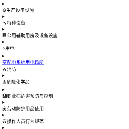
▸
⚙️
生产设备设施
▸
🔧
特种设备
▸
🏢
公用辅助用房及设备设施
▸
⚡
用电
▸
变配电系统
用电场所
🔥
消防
▸
⚠️
危险化学品
▸
🏥
职业病危害预防与控制
▸
🦺
劳动防护用品使用
▸
👷
操作人员行为规范
▸