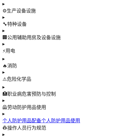
▸
⚙️
生产设备设施
▸
🔧
特种设备
▸
🏢
公用辅助用房及设备设施
▸
⚡
用电
▸
🔥
消防
▸
⚠️
危险化学品
▸
🏥
职业病危害预防与控制
▸
🦺
劳动防护用品使用
▸
个人防护用品配备
个人防护用品使用
👷
操作人员行为规范
▸