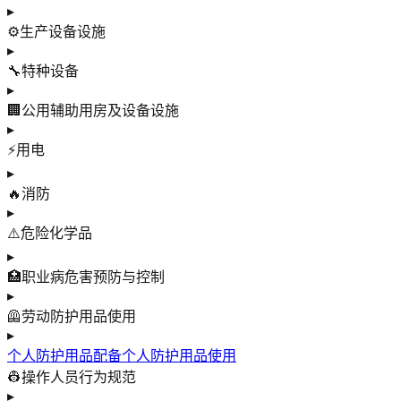
▸
⚙️
生产设备设施
▸
🔧
特种设备
▸
🏢
公用辅助用房及设备设施
▸
⚡
用电
▸
🔥
消防
▸
⚠️
危险化学品
▸
🏥
职业病危害预防与控制
▸
🦺
劳动防护用品使用
▸
个人防护用品配备
个人防护用品使用
👷
操作人员行为规范
▸