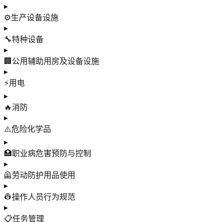
▸
⚙️
生产设备设施
▸
🔧
特种设备
▸
🏢
公用辅助用房及设备设施
▸
⚡
用电
▸
🔥
消防
▸
⚠️
危险化学品
▸
🏥
职业病危害预防与控制
▸
🦺
劳动防护用品使用
▸
👷
操作人员行为规范
▸
📋
任务管理