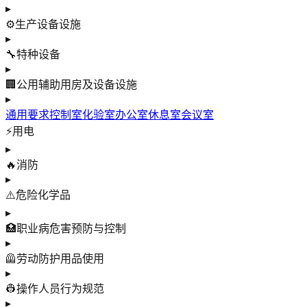
▸
⚙️
生产设备设施
▸
🔧
特种设备
▸
🏢
公用辅助用房及设备设施
▸
通用要求
控制室
化验室
办公室
休息室
会议室
⚡
用电
▸
🔥
消防
▸
⚠️
危险化学品
▸
🏥
职业病危害预防与控制
▸
🦺
劳动防护用品使用
▸
👷
操作人员行为规范
▸